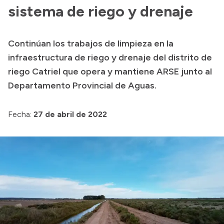
Transparencia
sistema de riego y drenaje
Continúan los trabajos de limpieza en la
Transparencia
infraestructura de riego y drenaje del distrito de
Presupuesto
riego Catriel que opera y mantiene ARSE junto al
Departamento Provincial de Aguas.
Boletín Oficial
Compras y licitaciones
Fecha:
27 de abril de 2022
Consulta de expedientes
Consulta de pago a proveedores
Convocatorias
Intranet
Login