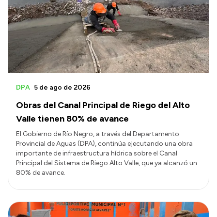
Transparencia
Transparencia
Presupuesto
Boletín Oficial
DPA
5 de ago de 2026
Compras y licitaciones
Obras del Canal Principal de Riego del Alto
Consulta de expedientes
Valle tienen 80% de avance
Consulta de pago a proveedores
El Gobierno de Río Negro, a través del Departamento
Provincial de Aguas (DPA), continúa ejecutando una obra
Convocatorias
importante de infraestructura hídrica sobre el Canal
Intranet
Principal del Sistema de Riego Alto Valle, que ya alcanzó un
80% de avance.
Login