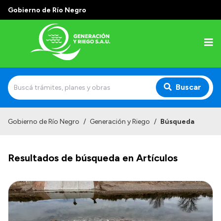
Gobierno de Río Negro
Buscar
Inicio
Gobierno de Río Negro
/
Generación y Riego
/
Búsqueda
Institucional
Resultados de búsqueda en Artículos
Misión
Autoridades
Historia
Normativa